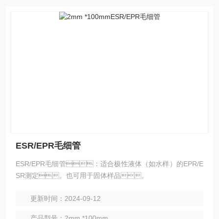
ESR/EPR毛细管
ESR/EPR毛细管：适合极性液体（如水样）的EPR/E
SR测定。也可用于固体样品。
更新时间：2024-09-12
产品型号：2mm *100mm