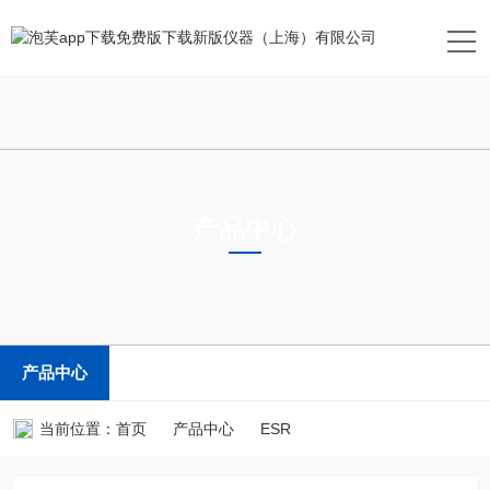
产品中心
PRODUCTS CENTER
产品中心
当前位置：
首页
产品中心
ESR