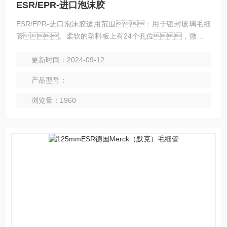
ESR/EPR-进口泡沫胶
ESR/EPR-进口泡沫胶适用范围：用于密封玻璃毛细
管。柔软的塑料板上有24个孔位，微量红
细胞压积管快速密封，垂直放置在托盘两侧的编号位置
更新时间：2024-09-12
上，轻轻旋转毛细管，使之底部结合紧
密。
产品型号：
浏览量：1960