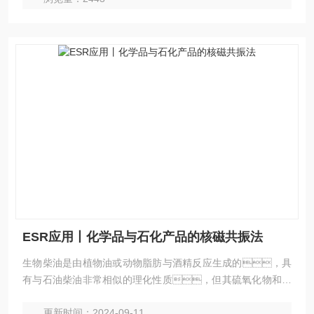
程（发 芽和成熟）的发展
ESR应用丨化学品与石化产品的核磁共振法
生物柴油是由植物油或动物脂肪与酒精反应生成的，具
有与石油柴油非常相似的理化性质，但其硫氧化物和一
氧化碳等污染物排放量更低。它也可用于标准柴油发动
更新时间：2024-09-11
机，与需要转换发动机的蔬菜油和废油不同