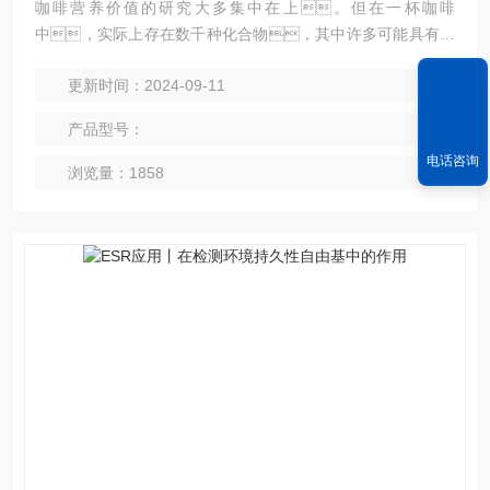
咖啡营养价值的研究大多集中在上。但在一杯咖啡
中，实际上存在数千种化合物，其中许多可能具有体
外活性。在咖啡中发现的一组具有良好抗氧化性能的化
更新时间：2024-09-11
合物是多酚类化合物，它们大量存在于未经烘焙的绿色
咖啡豆中。然而，当咖啡豆在被用来调制前
产品型号：
进行烘焙时，其中的一些多酚就被转化成其它化合
电话咨询
物。在这一过程中产生的一种化合物被称为类黑
浏览量：1858
素。它们含有稳定的自由基，并具有定。
$nEPR应用丨电子顺磁揭示咖啡的抗氧化能力