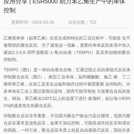
应用分享 | ESR5000 助力苯乙烯生产中的单体
控制
更新时间：2024-03-26
点击次数：753
乙烯基单体（如苯乙烯）在其合成和纯化的工业过程中，可能发 生不
被期望的聚合反应。为了避免这一现象，需要向单体反应体系中加入
诸如2,2,6,6-四甲基哌啶-1-氧自由基（TEMPO）及其类似物的聚合
抑制剂。
TEMPO（图1）是一种自由基化合物，它通过阻止自由基链式反应来
抑制聚合反应（图2）。典型工业单体，如丙烯酸酯、氯乙 烯、丁二
烯和苯乙烯，在加工及安全运输和储存过程中都需要聚 合抑制剂。许
多单体在工业上通过蒸馏法提纯，因而可能导致热 引发聚合反应的发
生。例如，苯乙烯在100℃以上的温度下进行 蒸馏时，会以每小时约
2%的速度发生热聚合反应。
抑制聚合反应非常重要，不仅因为聚合产物会污染分馏塔，也因为聚
合反应通常是放热反应，如果不加以控制，可能造成失控反应和潜在
的风险。一经引发，聚合反应本质上就是自由基链式反应，因此许多