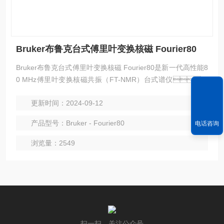
Bruker布鲁克台式傅里叶变换核磁 Fourier80
Bruker布鲁克台式傅里叶变换核磁 Fourier80是新一代高性能8
0 MHz傅里叶变换核磁共振（FT-NMR）台式谱仪，
它的设计适用于任何化学实验室的有机或药物化学，
更新时间：2024-09-12
聚合物及电池电解液方面的研究，常规分析，
教学或综合验证。
产品型号：Bruker - Fourier80
电话咨询
浏览量：2549
扫一扫，关注公众号