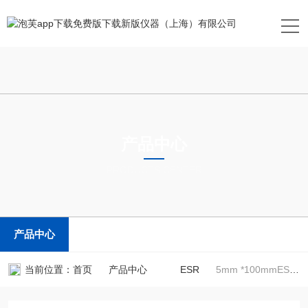
产品中心
PRODUCTS CENTER
产品中心
当前位置：
首页
产品中心
ESR
5mm *100mmESR石英顺磁管