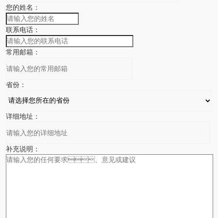
您的姓名：
联系电话：
常用邮箱：
省份：
详细地址：
补充说明：