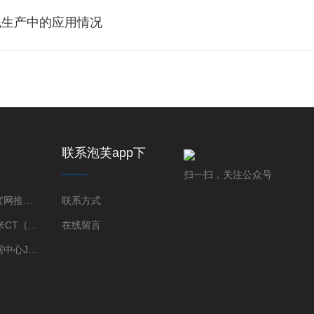
泥生产中的应用情况
联系泡芙app下
载免费版下载新
扫一扫，关注公众号
版
泡芙短视频官网推广率泡芙短视频色版下载成像系统
联系方式
3D-XRM 纳米CT（Skyscan）
在线留言
国际衍射数据中心JADE软件