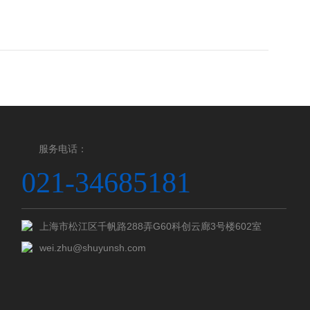
服务电话：
021-34685181
上海市松江区千帆路288弄G60科创云廊3号楼602室
wei.zhu@shuyunsh.com