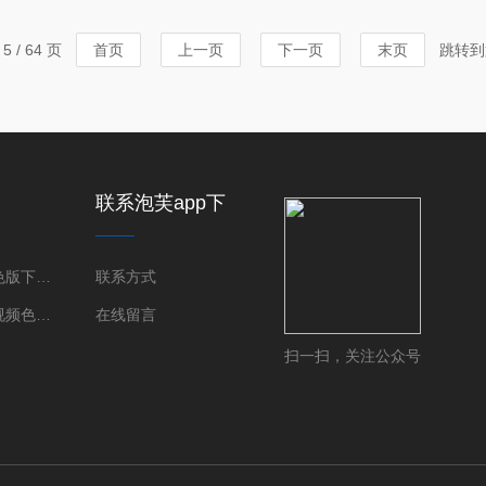
验室级多量程纳米断层扫描系统
（落地式），
显微成像系统（3D-XRM）。
性能特点及实
 / 64 页
首页
上一页
下一页
末页
跳转到
像能力，助力科研人员与工
间与基建：台式
有限，或希...
联系泡芙app下
载免费版下载新
版
泡芙短视频色版下载衍射仪（XRD）
联系方式
三维泡芙短视频色版下载显微镜（XRM）
在线留言
扫一扫，关注公众号