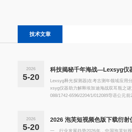
技术文章
2026
5-20
Lexsyg释光探测器|在考古测年领域应用
xsyg仪器助力解释埃加迪海战双耳瓶之谜文章来源：h
088/1742-6596/2204/1/012089
迪海战改写了地中海历史。两千多年后
片，如何通过高科技重现古战场密码？意
exsyg全自动热释光仪等先进设备，带泡
2026
越时空见证考古科技的震撼力量。一、沉
5-20
一、行业发展趋势2026年，中国泡芙短