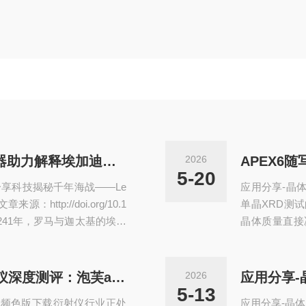
科技揭秘千年海战—Lexsyg仪器助力解释埃加迪海战双耳瓶之谜
2026
5-20
分享科技揭秘千年海战——Le
应用分享-晶
ttp://doi.org/10.1
单晶XRD测
导语公元前241年，罗马与迦太基的埃加
晶体质量直接
，一组沉没海底的双耳瓶碎
差的关键保障。
大利与波兰科学家团队运用L
式）文件，但
芙app下载免费版下载新版穿
件经过过度修饰
2026 泡芙短视频色版下载衍射仪深度测评：泡芙app下载免费版下载新版仪器带你了解布鲁克与理学技术差异
2026
睡海底的矛盾密码2011
但实际存在的
5-13
视频色版下载衍射仪行业正处
应用分享-晶体