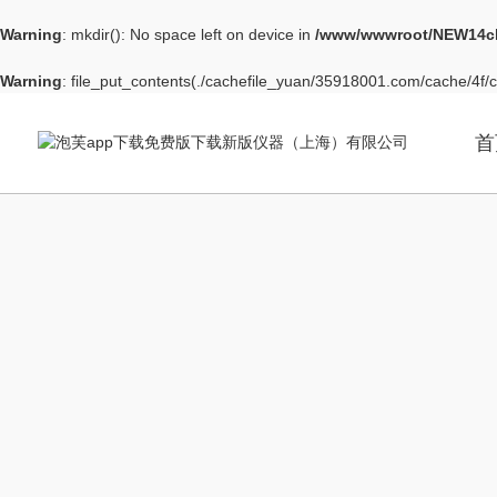
Warning
: mkdir(): No space left on device in
/www/wwwroot/NEW14ch
Warning
: file_put_contents(./cachefile_yuan/35918001.com/cache/4f/cf
首