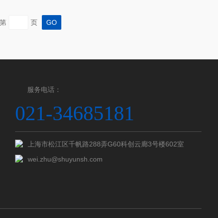
分别精准覆盖了不同层级的需求。本文将从应用场景、
验室条件三个维度，为您提供清晰的选购思路。一、空
第
页
机D2PHASER的“即插即用”优势如果您的实验室空间
服务电话：
021-34685181
上海市松江区千帆路288弄G60科创云廊3号楼602室
wei.zhu@shuyunsh.com