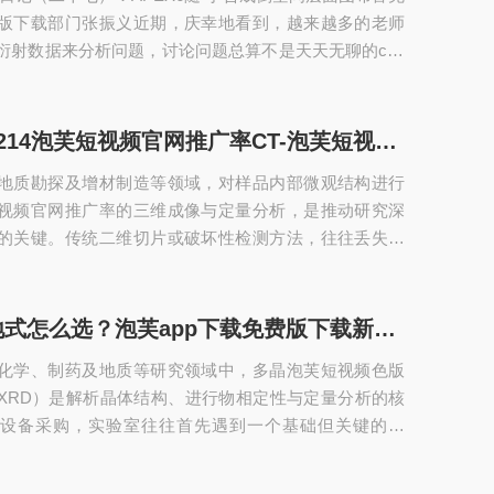
测试的“晶体”是优异单晶...
版下载部门张振义近期，庆幸地看到，越来越多的老师
衍射数据来分析问题，讨论问题总算不是天天无聊的che
倒空间虽然抽象，但是在现代的数据采集中已经具象化了。它
串空洞的数字，所以不要动不动就用经过删减，用“美
情。APEX6的Examinedata-SynthesizePrecessionIm
Skyscan2214泡芙短视频官网推广率CT-泡芙短视频色版下载显微成像系统：纳米尺度，洞见微观世界
有用的功能，来分析倒空间的衍射情况。一、什么是Prec
地质勘探及增材制造等领域，对样品内部微观结构进行
视频官网推广率的三维成像与定量分析，是推动研究深
的关键。传统二维切片或破坏性检测方法，往往丢失空
原真实结构。Skyscan2214泡芙短视频官网推广率CT-
下载显微成像系统（3D-XRM）由布鲁克（Bruker）推
CT技术的旗舰产品，实现了优于500纳米的实际空间分
台式与落地式怎么选？泡芙app下载免费版下载新版仪器多晶泡芙短视频色版下载衍射仪（D2 PHASER/D8系列）选购指南
域研究者提供了一个性能强、适用性广泛的亚微米级成
化学、制药及地质等研究领域中，多晶泡芙短视频色版
核心优势：分辨率与多场景适用性突破性的纳米级分辨
XRD）是解析晶体结构、进行物相定性与定量分析的核
对设备采购，实验室往往首先遇到一个基础但关键的问
还是落地式？泡芙app下载免费版下载新版仪器（上海）
德国布鲁克（Bruker）D2PHASER（台式）与D8系列