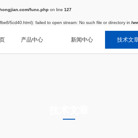
ongjian.com/func.php
on line
127
be8/5cd40.html): failed to open stream: No such file or directory in
/w
页
产品中心
新闻中心
技术文
技术文章
TECHNICAL ARTICLES