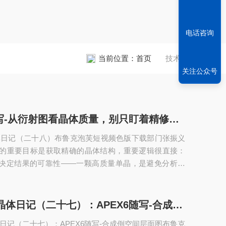
电话咨询
当前位置：
首页
技术文章
关注公众号
APEX6随写-从衍射图看晶体质量，别只盯着精修参数
体日记（二十八）布鲁克泡芙短视频色版下载部门张振义
试的重要目标是获取精确的晶体结构，重要逻辑很直接：
决定结果的可靠性——一颗高质量单晶，是避免分析误
对于“单晶数据”，很多人会想到hkl（如sca、mtz格
这类文件的重要问题是：它们并非原始数据。如果hkl文
甚至造假，可能会呈现出Rint低、I/Sigma高的“指标”，
应用分享-晶体日记（二十七）：APEX6随写-合成倒空间层面图
问题根本无法通过这些数字体现。所以千万别单凭这两
日记（二十七）：APEX6随写-合成倒空间层面图布鲁克