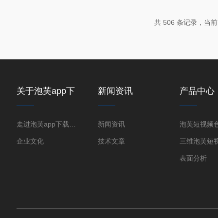
（Bruker）授权分销商，隆重推出实
——SkyScan2214泡芙短视频色版下载
共 506 条记录，当前 5
它以无损、纳米级、多尺度适配的三维成
程师揭开微...
关于泡芙app下
新闻资讯
产品中心
载免费版下载新
版
走进泡芙app下载免费版下载新版
新闻资讯
企业文化
技术文章
表面分析