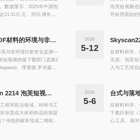
个参数，就断定
数据显示，2025年中国泡
泡芙短视频色
1.31亿元，同比增长5.6
开始用原始的
载衍射仪市场亦保持稳健增
ckcif。
26年至2032年期间年复合增长
本身也不是一
势：其一，智能化与自动化加
颜”后的hkl来说事
应用分享-结构柔性解决方案 MOF材料的环境与非环境衍射变化监测
2026
流程，通过机器学习实现测试参
ages是个很
5-12
环境与非环境衍射变化监测—
在材料科学、
50%，误差率降...
e...
芙短视频色版下载部门孟璐2
无损、泡芙短
agawa)、理查德·罗布森(Ri
入与工艺优化
.Yaghi)，以表彰他们“在金属有
间信息且无法还
umuKitagawa)生于19
泡芙短视频色版
究和应用开发。理查德·罗布
出，作为显微
洞悉微观本源：布鲁克 SkyScan 2214 泡芙短视频色版下载显微成像系统
2026
辨率，为多领
5-6
工程等前沿领域，科研与工
在材料科学、
像平台。一、
坏珍贵或大体积样品的前提
下载衍射仪（
率Sk...
构？传统的破坏性或二维检测
心工具。面
部复杂的空间拓扑关系。为
题：选择台式
（上海）有限公司作为布鲁克
有限公司代理的