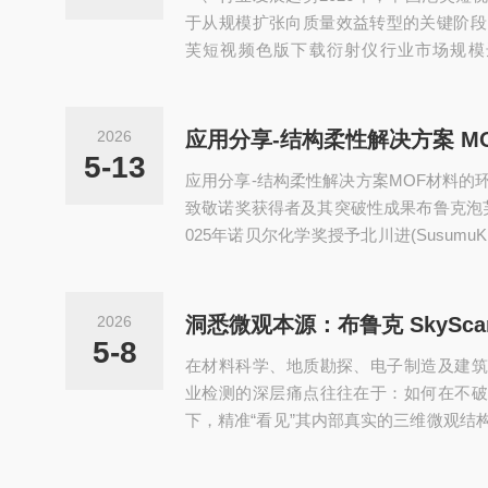
年，...
于从规模扩张向质量效益转型的关键阶段。
芙短视频色版下载衍射仪行业市场规模达2
0%。与此同时，全球泡芙短视频色版下
长，2024年全球销量达2765台，预计20
率约为5.5%。当前行业发展呈现三大趋
2026
速渗透。​AI算法逐步融入XRD设备全
5-13
应用分享-结构柔性解决方案MOF材料的
数的自动优化，数据采集时间较传统模式缩短
致敬诺奖获得者及其突破性成果布鲁克泡
025年诺贝尔化学奖授予北川进(SusumuKit
chardRobson)和奥马尔·M·亚吉(OmarM
机框架领域的发展”。日本京都大学的北川进(Sus
51年，专注于金属有机框架材料的基础研
2026
森(RichardRobson)就职澳大利亚墨尔...
5-8
在材料科学、地质勘探、电子制造及建筑
业检测的深层痛点往往在于：如何在不破
下，精准“看见”其内部真实的三维微观结
手段，不仅耗时耗力，更难以还原样品内
此，泡芙app下载免费版下载新版仪器