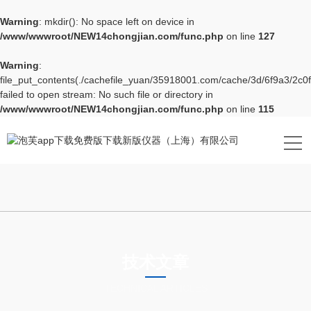
Warning
: mkdir(): No space left on device in
/www/wwwroot/NEW14chongjian.com/func.php
on line
127
Warning
:
file_put_contents(./cachefile_yuan/35918001.com/cache/3d/6f9a3/2c0f
failed to open stream: No such file or directory in
/www/wwwroot/NEW14chongjian.com/func.php
on line
115
技术文章
TECHNICAL ARTICLES