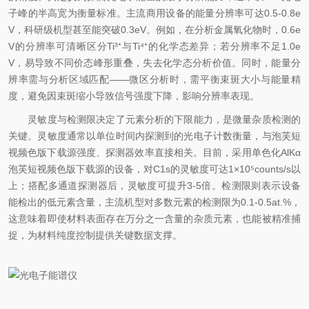
子峰的半高宽为衡量标准。主流商用设备的能量分辨率可达0.5-0.8e
V，科研级机型甚至能突破0.3eV。例如，在分析金属氧化物时，0.6e
V的分辨率可清晰区分Ti³⁺与Ti⁴⁺的化学态差异；若分辨率不足1.0e
V，易导致不同价态峰形重叠，失去化学态分析价值。同时，能量分
辨率需与分析区域匹配——微区分析时，需平衡束斑大小与能量精
度，避免因束斑缩小导致信号强度下降，影响分辨率表现。​
灵敏度与检测限决定了元素分析的下限能力，是微量杂质检测的
关键。灵敏度通常以单位时间内探测到的光电子计数衡量，与泡芙短
视频色版下载源强度、探测器效率直接相关。目前，采用单色化AlKα
泡芙短视频色版下载源的设备，对C1s的灵敏度可达1×10⁵counts/s以
上；搭配多通道探测器后，灵敏度可提升3-5倍。检测限则表示设备
能检出的低元素含量，主流机型对多数元素的检测限为0.1-0.5at.%，
这意味着即使材料表面存在万分之一含量的杂质元素，也能被精准捕
捉，为材料纯度控制提供关键数据支撑。​