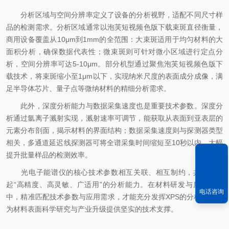
分析区域与空间分辨率定义了设备的分析视野，适配不同尺寸样
品的检测需求。分析区域通常以泡芙短视频色版下载束斑直径衡量，
商用设备覆盖从10μm到1mm的全范围：大束斑适用于均匀材料的大
面积分析，确保数据代表性；微束斑则可针对微小区域进行定点分
析，空间分辨率可达5-10μm。部分机型通过聚焦泡芙短视频色版下
载技术，将束斑缩小至1μm以下，实现纳米尺度的表面成分成像，满
足半导体芯片、量子点等微纳材料的精细分析需求。​
此外，深度分析能力与数据采集速度也是重要技术参数。深度分
析通过氩离子溅射实现，溅射速率可调节，能获取从表面到亚表层的
元素分布剖面，揭示材料的界面结构；数据采集速度则与探测器类型
相关，多通道延迟线探测器可将全谱采集时间缩短至10秒以内，大幅
提升批量样品的检测效率。​
光电子能谱仪的核心技术参数相互关联、相互制约，共同构建
起“高精度、高灵敏、广适用”的分析能力。在材料研发与质量管控
电话咨询
中，精准匹配技术参数与应用需求，才能充分发挥XPS的分析价值，
为材料表面科学研究与产业升级提供坚实的技术支撑。