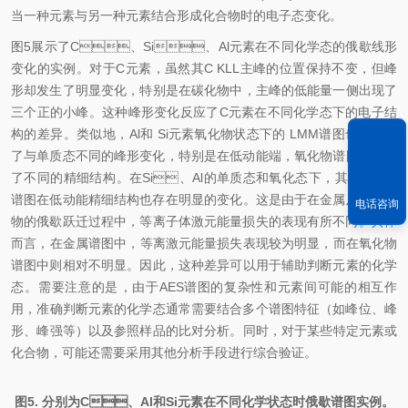
当一种元素与另一种元素结合形成化合物时的电子态变化。
图5展示了C、Si、Al元素在不同化学态的俄歇线形
变化的实例。对于C元素，虽然其C KLL主峰的位置保持不变，但峰
形却发生了明显变化，特别是在碳化物中，主峰的低能量一侧出现了
三个正的小峰。这种峰形变化反应了C元素在不同化学态下的电子结
构的差异。类似地，Al和 Si元素氧化物状态下的 LMM谱图也表现出
了与单质态不同的峰形变化，特别是在低动能端，氧化物谱图中出现
了不同的精细结构。在Si、Al的单质态和氧化态下，其KLL俄歇
谱图在低动能精细结构也存在明显的变化。这是由于在金属及其氧化
电话咨询
物的俄歇跃迁过程中，等离子体激元能量损失的表现有所不同。具体
而言，在金属谱图中，等离激元能量损失表现较为明显，而在氧化物
谱图中则相对不明显。因此，这种差异可以用于辅助判断元素的化学
态。需要注意的是，由于AES谱图的复杂性和元素间可能的相互作
用，准确判断元素的化学态通常需要结合多个谱图特征（如峰位、峰
形、峰强等）以及参照样品的比对分析。同时，对于某些特定元素或
化合物，可能还需要采用其他分析手段进行综合验证。
图5. 分别为C、Al和Si元素在不同化学状态时俄歇谱图实例。