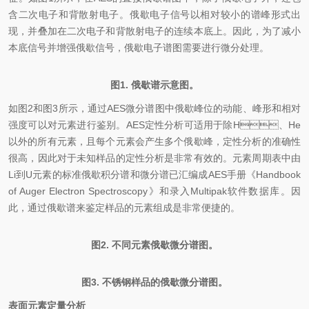
含二次电子和背散射电子。俄歇电子信号以相对较小的谱峰形式出
现，并叠加在二次电子和背散射电子的连续本底上。因此，为了减小
本底信号并增强俄歇信号，俄歇电子谱图需要进行微分处理。
图1. 俄歇谱示意图。
如图2和图3所示，通过AES微分谱图中俄歇峰位的动能、峰形和相对
强度可以对元素进行鉴别。AES定性分析可适用于除H、He
以外的所有元素，且每个元素会产生多个俄歇峰，定性分析的准确性
很高，因此对于未知样品的定性分析是非常有效的。元素周期表中由
Li到U元素的标准俄歇积分谱和微分谱已汇编成AES手册《Handbook
of Auger Electron Spectroscopy》和录入Multipak软件数据库。因
此，通过俄歇谱来鉴定样品的元素组成是非常便捷的。
图2. 不同元素俄歇微分谱图。
图3. 不锈钢样品的俄歇微分谱图。
表面元素定量分析