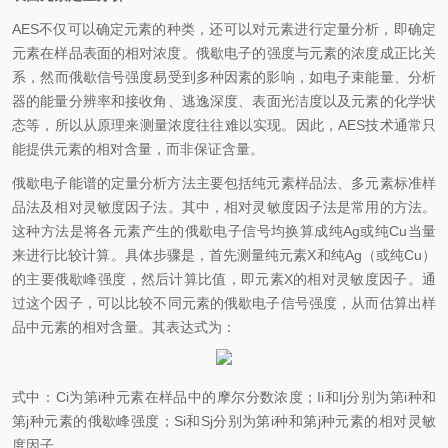
AES不仅可以确定元素的种类，还可以对元素进行定量分析，即确定
元素在样品表面的相对浓度。俄歇电子的强度与元素的浓度成正比关
系，然而俄歇信号强度易受到多种因素的影响，如电子束能量、分析
器的能量分辨率和接收角、逃逸深度、表面光洁度以及元素的化学状
态等，所以从原理来测量浓度往往难以实现。因此，AES技术通常只
能提供元素的相对含量，而非保证含量。
俄歇电子能谱的定量分析方法主要包括纯元素样品法、多元素标准样
品法及相对灵敏度因子法。其中，相对灵敏度因子法是常用的方法。
这种方法是将各元素产生的俄歇电子信号均换算成纯Ag或纯Cu当量
来进行比较计算。具体步骤是，首先测量纯元素X和纯Ag（或纯Cu）
的主要俄歇峰强度，然后计算比值，即元素X的相对灵敏度因子。通
过这个因子，可以比较不同元素的俄歇电子信号强度，从而估算出样
品中元素的相对含量。其表达式为：
式中：Ci为第i种元素在样品中的摩尔分数浓度；Ii和Ij分别为第i种和
第j种元素的俄歇峰强度；Si和Sj分别为第i种和第j种元素的相对灵敏
度因子。