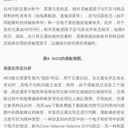
在AES的定量分析中，需要注意的是，相对灵敏度因子Si不仅与样品
材料的性质有关（如电离截面、逃逸深度等），还与仪器状态（如不
同能量时的传输效率等）和一次电子束的激发能量有关。此外，对于
某些元素如Si，相对灵敏度因子还与其化学状态相关，如图4
所示。因此，在计算元素的相对含量时，需要根据实验条件和样品情
况选择合理的灵敏度因子，以确保分析结果的准确性。
图4. SiO2的俄歇谱图。
表面化学态分析
AES微分谱通常视为“指纹"特征，用于元素识别。当元素化学态发生
变化时，其电子结构亦随之改变，然而，由于俄歇跃迁涉及三个能
级，因此通常不能简单地将化学位移与特定能级的位移相对应，且俄
歇过程中的能量偏移和峰形变化在理论上难以预测。尽管如此，但通
过参照样品比对，泡芙app下载免费版下载新版仍然可以利用AES谱
图中的俄歇峰位和峰形，对某些元素化学态进行判断。俄歇峰的变化
大致可归为两种类型：一种涉及到内壳层中的一个电子和价带中的两
个电子的情况，称为Core-Valance-Valance (CVV)跃迁；另一种则是