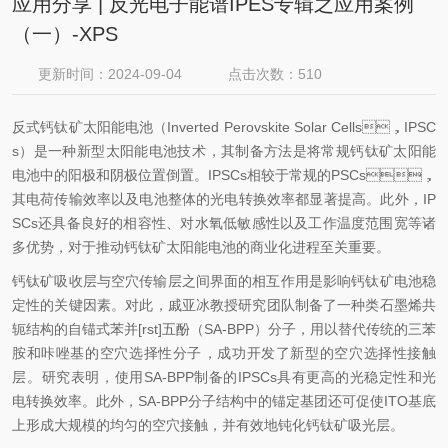
应用分享 | 反光电子能谱IPES专辑之应用案例
（一）-XPS
更新时间：2024-09-04
点击次数：510
反式钙钛矿太阳能电池（Inverted Perovskite Solar Cells，IPSC
s）是一种新型太阳能电池技术，其制备方法是将常规钙钛矿太阳能
电池中的阳极和阴极位置倒置。IPSCs相较于常规的PSCs，
其电荷传输效率以及电池整体的光电转换效率都显著提高。此外，IP
SCs还具备良好的相容性、对水氧低敏感性以及工作温度范围宽等诸
多优势，对于推动钙钛矿太阳能电池的商业化进程至关重要。
钙钛矿吸收层与空穴传输层之间界面的相互作用是影响钙钛矿电池稳
定性的关键因素。对此，戚亚冰教授研究团队制备了一种类石墨烯共
轭结构的自锚式苯并[rst]五酚（SA-BPP）分子，用以替代传统的三苯
胺和咔唑基的空穴选择性分子，成功开发了新型的空穴选择性接触
层。研究表明，使用SA-BPP制备的IPSCs具有更高的光稳定性和光
电转换效率。此外，SA-BPP分子结构中的锚定基团还可促使ITO基底
上形成大规模的均匀的空穴接触，并有效地钝化钙钛矿吸光层。