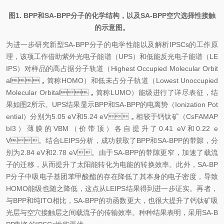
图1. BPP和SA-BPP分子的化学结构，以及SA-BPP空穴选择性接触
的示意图。
为进一步研究新型SA-BPP分子的电学性能以及解析IPSCs的工作原
理，该项工作借助紫外光电子能谱（UPS）和低能反光电子能谱（LE
IPS）对样品的高占据分子轨道（Highest Occupied Molecular Orbit
al，简称HOMO）和低未占分子轨道（Lowest Unoccupied
Molecular Orbital，简称LUMO）能级进行了详尽表征，结
果如图2所示。UPS结果显示BPP和SA-BPP的电离势（Ionization Pot
ential）分别为5.05 eV和5.24 eV，相较于钙钛矿（CsFAMAP
bI3）薄膜的VBM（价带顶）各自提升了0.41 eV和0.22 e
V。结合LEIPS分析，成功获取了BPP和SA-BPP的带隙，分
别为2.84 eV和2.78 eV。由于SA-BPP的带隙更窄，加速了载流
子的迁移，从而提升了太阳能转化为电能的转换效率。此外，SA-BP
P分子中吸电子基团苯甲酸酯的存在降低了其本身的电子密度，导致
HOMO能级也随之降低，这点从LEIPS结果得到进一步证实。再者，
与BPP和纯ITO相比，SA-BPP的功函数更大，也很大提升了钙钛矿吸
光层与空穴接触层之间载流子的传输效率。种种结果表明，采用SA-B