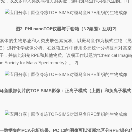
、毒理学研究，以及多种人类疾病相关的实验，选用斑马鱼作为模式生物。[1]
图2. PHI nanoTOF仪器与手套箱（N2氛围）互联[2]
体的生物形态和人类皮肤色素沉积，以斑马鱼作为模式生物（见图1）
E）进行化学成像分析。在这项工作中使用多元统计分析技术对高空间
PE和其他物质。该项工作以题为“Chemical Imaging of Retinal Pi
Society for Mass Spectrometry》。[2]
斑马鱼眼部切片的TOF-SIMS影像：正离子模式（上图）和负离子模式（
一数据集的PCA分析结果。PC 13的图像可以清晰地区分RPE(绿色)与周围材料