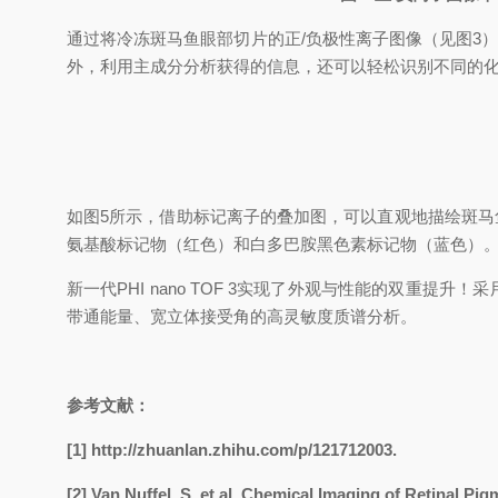
通过将冷冻斑马鱼眼部切片的正/负极性离子图像（见图3）整合
外，利用主成分分析获得的信息，还可以轻松识别不同的化学成
如图5所示，借助标记离子的叠加图，可以直观地描绘
氨基酸标记物（红色）和白多巴胺黑色素标记物（蓝色）
新一代PHI nano TOF 3实现了外观与性能的双重提升
带通能量、宽立体接受角的高灵敏度质谱分析。
参考文献：
[1] http://zhuanlan.zhihu.com/p/121712003.
[2] Van Nuffel, S. et al. Chemical Imaging of Retinal Pi