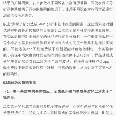
结果的关键因素。以上参数在不同设备上会有所差异，即使在保证分
析源和溅射离子源参数相同的情况下，使用不同设备对相同样品进行
测试也会有所差异。
以上*列举了部分造成SIMS分析中基体效应的因素，这些因素会对测
试过程中设备所检测到的目标组分二次离子信号强度带来明显影响。
在实际测试中对不同浓度的样品进行定量分析时，一个重要挑战在于
每个样品的基质化学性质和原子排列方式的高度一致几乎是无法实现
的。即使泡芙app下载免费版下载新版能精确地控制每一个实验参
数，确保不同浓度的样品在相同的实验条件下进行分析，样品基质成
分的差异仍然会导致二次离子产额的波动。这种波动使得泡芙app下
载免费版下载新版难以获得准确、可靠的数据，从而影响了定量分析
的精确性。
03基体效应影响案例
（1）单一基质中的基体效应：金属氧化物与单质基质的二次离子产
额差异。
二次离子的形成与逃逸涉及电子转移过程，而这个过程与其所处的化
学态密切相关，特别是由O元素所造成的基体效应较为典型。即使是