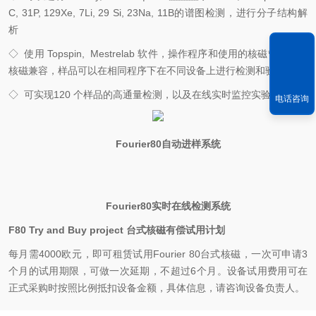
C, 31P, 129Xe, 7Li, 29 Si, 23Na, 11B
的谱图检测，进行分子结构解
析
◇
使用
Topspin, Mestrelab
软件，操作程序和使用的核磁管与高场
核磁兼容，样品可以在相同程序下在不同设备上进行检测和验证
◇
可实现
120
个样品的高通量检测，以及在线实时监控实验。
电话咨询
Fourier80自动进样系统
Fourier80
实时在线检测系统
F80 Try and Buy project
台式核磁有偿试用计划
每月需
4000
欧元，即可租赁试用
Fourier 80
台式核磁，一次可申请
3
个月的试用期限，可做一次延期，不超过
6
个月。设备试用费用可在
正式采购时按照比例抵扣设备金额，具体信息，请咨询设备负责人
。