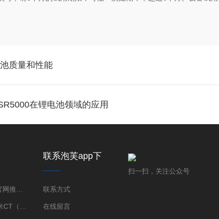
电池质量和性能
SR5000在锂电池领域的应用
联系泡芙app下
载免费版下载新
扫一扫，关注公众号
版
泡芙短视频官网推广率泡芙短视频色版下载成像系统
联系方式
3D-XRM 纳米CT（Skyscan）
在线留言