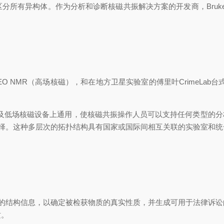
有异构体。作为分析和诊断核磁共振解决方案的开发商，Bruker服务于
EO NMR（高场核磁），和在地方卫星实验室的傅里叶CrimeL
低场核磁设备上通用，使核磁共振操作人员可以支持任何类型的分析，甚至
择。这种多层次的拓扑结构具有国家或国际间相互关联的实验室和统一的方
NPS)的结构信息，以确定被检获物质的真实性质，并生成可用于法律诉
。