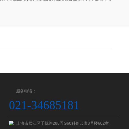
服务电话：
021-34685181
上海市松江区千帆路288弄G60科创云廊3号楼602室