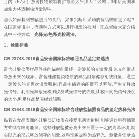
月内（57天）放射性物质就将扩散至太平洋大半区域，3年后美国和
加拿大将遭到核污染影响。
那么如何检测被辐照后的食品，如果判断所采购的食品被辐照了呢？
在国家标准中，有两种方式可以进行相应的检测，现在就给大家介绍
其中一种方式：
光释光/热释光检测法。
1、检测标准
GB 23748-2016食品安全国家标准辐照食品鉴定筛选法
富含硅酸盐类样品俘获的辐射能量经一定波长的光激发后,以光的形式
释放出来的现象。富含硅酸盐类物质的样品能够储存射线能量。通过
一定波长的光再次激发照射,样品中储存的能量可以释放,产生光释放
光信号。利用光释放光检测仪测试光信号的强度,比较不同光信号强度
的大小,判定样品是否经过辐照。
GB 31643-2016食品安全国家标准含硅酸盐辐照食品的鉴定热释光法
黏着在食品表面的硅酸盐矿物质在接受电离辐射时,能够通过电荷捕获
方式储存辐射能量。这些硅酸盐被分离出来后置于一定的高温环境,就
会以光的形式释放储存的能量,这种现象被称为热释光。测量并记录热