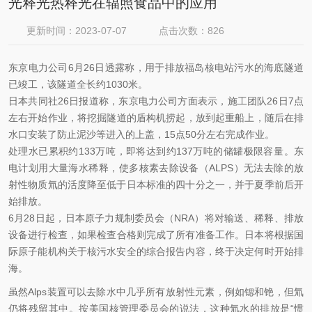
光释光热释光在辐照食品中的应用
更新时间：2023-07-07
点击次数：826
东京电力公司6月26日透露称，用于排放福岛核电站污水的海底隧道
已竣工，该隧道全长约1030米。
日本共同社26日报道称，东京电力公司方面表示，施工团队26日7点
左右开始作业，将挖掘隧道的盾构机捞起，放到起重船上，随后在排
水口安装了防止泥沙等进入的上盖，15点50分左右完成作业。
处理水已累积约133万吨，即将达到约137万吨的储罐极限容量。东
电计划用大量海水稀释，使多核素去除设备（ALPS）无法去除的放
射性物质氚的活度降至低于日本标准的四十分之一，并于夏季前后开
始排放。
6月28日起，日本原子力规制委员会（NRA）将对输送、稀释、排放
设备进行检查，如果检查合格则完成了所有准备工作。日本将根据国
际原子能机构关于核污水安全的综合报告内容，终于决定何时开始排
海。
虽然Alps装置可以去除水中几乎所有放射性元素，例如锶和铯，但氚
仍将残留其中。按美国核管理委员会的说法，这种氚水的排放是“惯