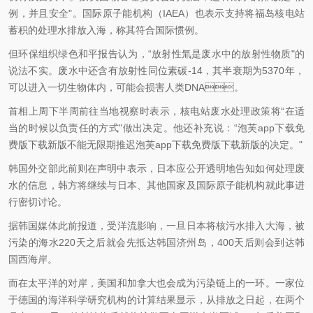
例，并且安全"。国际原子能机构（IAEA）也表示支持将福岛核电站
蓄积的处理水排放入海，称其符合国际惯例。
但环保组织绿色和平报告认为，“放射性氚是废水中
的放射性物质"的
说法不实。废水中还含有放射性同位素碳-14，其半衰期为5370年，
可以进入一切生物体内，可能会损害人类DNA。
首相
上周下半周前往当地视察时表示，核电站废水处理政策将“在适
当的时候以负责任的方式"做出决定。他还补充说：“泡芙app下载免
费版下载新版不能无限期推迟泡芙app下载免费版下载新版的决定。"
韩国外交部此前则在声明中表示，日本应公开透明地告知如何处理废
水的信息，韩方将继续与日本、其他国家及国际原子能机构就此事进
行密切讨论。
据韩国媒体此前报道，受洋流影响，一旦日本将核污水排入大海，被
污染的海水220天之后就会先抵达韩国济州岛，400天后则会到达韩
国西海岸。
而在太平洋的对岸，美国和加拿大也会成为污染链上的一环。一家位
于德国的海洋科学研究机构的计算结果显示，从排放之日起，在两个