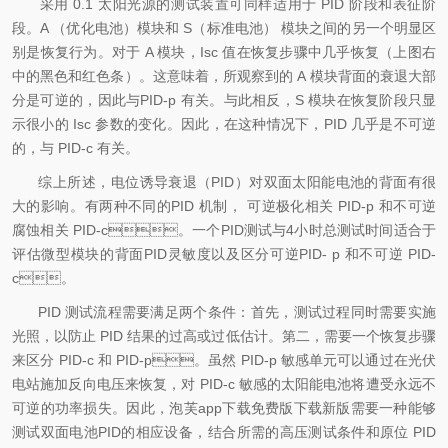
采用 0.1 太阳光源的测试装置可同样适用于 PID 阶段和表征阶
段。A （优化电池）模块和 S（标准电池） 模块之间的另一个明显区
别是恢复行为。对于 A 模块，Isc 值在恢复步骤中几乎恢复（上图右
中的黑色和红色条）。这意味着，所观察到的 A 模块背面的衰退大部
分是可逆的，因此与PID-p 有关。与此相反，S 模块在恢复阶段只显
示很小的 Isc 参数的变化。因此，在这种情况下，PID 几乎是不可逆
的，与 PID-c 有关。
综上所述，电位诱导衰退（PID）对双面太阳能电池的背面有很
大的影响。有两种不同的PID 机制， 可逆极化相关 PID-p 和不可逆
腐蚀相关 PID-c。一个PID测试与4小时总测试时间适合于
评估微型模块的背面PID灵敏度以及区分可逆PID- p 和不可逆 PID-
c。
PID 测试流程需要满足两个条件：首先，测试过程同时需要实施
光照，以防止 PID 结果的过高或过低估计。第二，需要一个恢复步骤
来区分 PID-c 和 PID-p。虽然 PID-p 敏感单元可以通过在光伏
电站施加反向电压来恢复，对 PID-c 敏感的太阳能电池将遭受永远不
可逆的功率损失。因此，泡芙app下载免费版下载新版需要一种能够
测试双面电池PID的相应设备，结合所需的高压测试条件和原位 PID