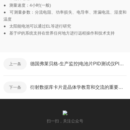
●
测量速度：4小时(一般)
●
可测量参数：分流电阻、功率损失、电导率、泄漏电流、湿度和
温度
●
太阳能电池可以通过EL等进行研究
●
基于IP的系统支持在世界任何地方进行远程操作和技术支持
德国弗莱贝格-生产监控|电池片PID测试仪PIDcon bifacial
上一条
衍射数据库卡片是晶体学教育和交流的重要途径
下一条
扫一扫，关注公众号