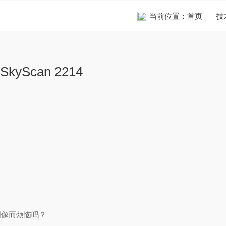
当前位置：
首页
技
kyScan 2214
而烦恼吗？