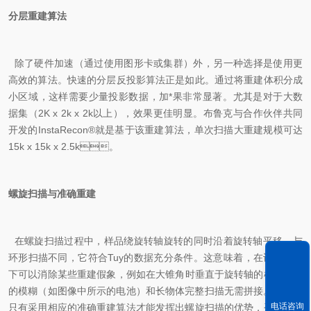
分层重建算法
除了硬件加速（通过使用图形卡或集群）外，另一种选择是使用更
高效的算法。快速的分层反投影算法正是如此。通过将重建体积分成
小区域，这样需要少量投影数据，加*果非常显著。尤其是对于大数
据集（2K x 2k x 2k以上），效果更佳明显。
布鲁克与合作伙伴共同
开发的
InstaRecon®就是基于该重建算法，单次扫描大重建规模可达
15k x 15k x 2.5k。
螺旋扫描与准确
重建
在螺旋扫描过程中，样品绕旋转轴旋转的同时沿着旋转轴平移。与
环形扫描不同，它符合Tuy的数据充分条件。这意味着，在许多情况
下可以消除某些重建假象，例如在大锥角时垂直于旋转轴的样品两端
的模糊（如图像中所示的电池）和长物体完整扫描无需拼接。同时，
电话咨询
只有
采用相应的准确
重建算法才能发挥出螺旋扫描的优势，否则会适