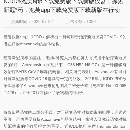
ICDD&泡芙app下载免费版下载新版仪器丨探索
新冠*药，泡芙app下载免费版下载新版在行动
更新时间：2020-07-22
点击次数：1330
衍射数据中心（ICDD）解析出一种可用于治疗
新冠肺炎
COVID-19
的
潜在药物Atazanavir的晶体结构。
随着
新冠
病毒的蔓延，*医学研究人员都在努力寻找用于治疗
新冠肺
炎
的*药，Atazanavir（阿扎那韦，C38 H52 N6 O7）是一种能够有
效治疗SARS-CoV-2病毒的药物。相关研究表明，Atazanavir有可能
对抗
新冠
病毒
COVID-19
也具有一定的疗效。2015年，ICDD-PDF数
据库收录了Atazanavir粉末衍射图及二维分子式（见PDF No. 00-065
-1426），并于2017年修正了该物相的F因子。
仅仅知悉药物的二维分子式，对于研究药物对抗病毒的机理，还远远
不够，迫切需要解析Atazanavir的晶体结构，来深入研究该药物对抗
新冠
病毒的疗效显得尤为重要。近ICDD执行主席Thomas Blanton