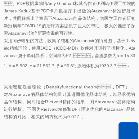
、PDF数据库编辑Amy Gindhart和其合作者伊利诺伊理工学院的
James Kaduk基于PDF卡片数据库中出版的Atazanavir标准衍射卡
片，共同解析出了室温下Atazanavir的晶体结构，为医学工作者研究
新冠
病毒
COVID-19
的治疗方案提供了巨大的帮助，
极大
的推进了探
索Atazanavir治疗
新冠
病毒的可行性。
采用同步辐射的方法，收集了纯相的Atazanavir的衍射图，基于Rietv
eld精修理论，使用JADE（ICDD-MDI）软件对其进行了指标化，Ata
zanavir属于单斜晶系，空间群为P2
，晶胞参数为a = 15.33
1
3
1, b = 5.902, c = 21.562 ?, β = 96.3°; 原胞体积为1939.3 ?
。
采用密度泛函理论（
Densityfunctional theory
，
DFT
），
对Atazanavir的晶体结构能量计算进而优化晶体结构，以寻求
优
的
晶体结构。同时结合Rietveld精修的结果，对Atazanavir晶体结构
进行解析。下图为Rietveld精修和DFT理论优化的Atazanavir晶体
结构的对比，相关的均方根约为0.077 。