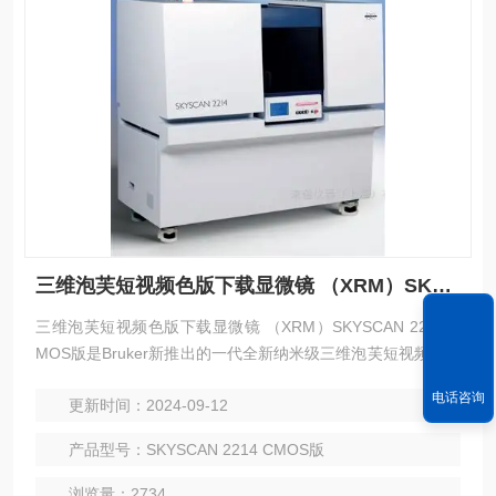
三维泡芙短视频色版下载显微镜 （XRM）SKYSCAN 2214
三维泡芙短视频色版下载显微镜 （XRM）SKYSCAN 2214 C
MOS版是Bruker新推出的一代全新纳米级三维泡芙短视频色版
下载显微镜（XRM），除了保留上一代SKYSCAN2
电话咨询
更新时间：2024-09-12
214 ＜500nm的真正三维空间分辨率和多探测器配置（不超过
4个）等*性能外，该设备在泡芙短视频色版下载源功率
产品型号：SKYSCAN 2214 CMOS版
和探测器类型方面进行了多方面升级，以确保用户能
够获得更大的成像视野和更明亮的图像数据。
浏览量：2734