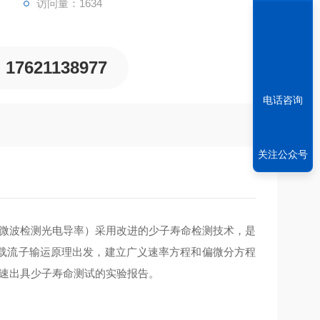
访问量：1634
17621138977
电话咨询
关注公众号
P（微波检测光电导率）采用改进的少子寿命检测技术，是
从载流子输运原理出发，建立广义速率方程和偏微分方程
快速出具少子寿命测试的实验报告。