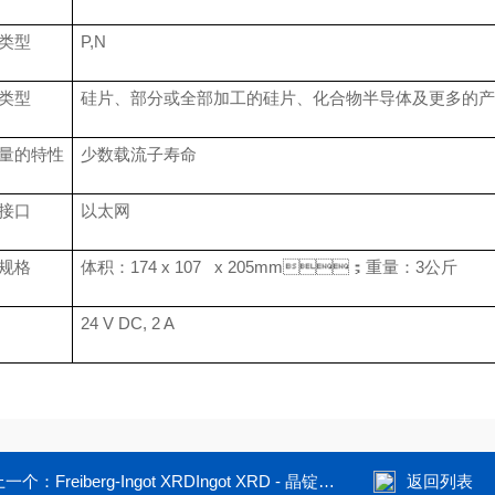
类型
P,N
类型
硅片、部分或
全部
加工的硅片、化合物半导体及更多的
量的特性
少数载流子寿命
接口
以太网
规格
体积：174 x 107 x 205mm；重量：3公斤
24 V DC, 2 A
一个：
Freiberg-Ingot XRDIngot XRD - 晶锭泡芙短视频色版下载定向仪
返回列表