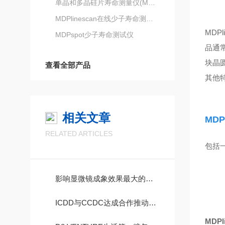
单晶和多晶硅片寿命测量仪(MDPmap)
MDPlinescan在线少子寿命测试仪
MDP
MDPspot少子寿命测试仪
品通常
块晶圆
查看全部产品
其他特
相关文章
MD
P
RELATED ARTICLES
包括一
影响显微镜成象效果最大的象差有哪些?
ICDD与CCDC达成合作推动制药相关研发进程
MDP