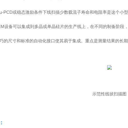
µ-PCD或稳态激励条件下线扫描少数载流子寿命和电阻率是这个小型设备
EM
设备可以集成到多晶或单晶硅片的生产线上，在不同的制备阶段，直至
巧的尺寸和标准的自动化接口使其易于集成。重点是测量结果的长期可靠
示范性线状扫描图
：