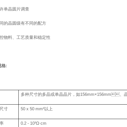
 允许单晶圆片调查
同的晶圆级有不同的配方
控物料、工艺质量和稳定性
规格:
多种尺寸的多晶或单晶晶片，如156mm×156mm、晶
尺寸
50 x 50 mm²以上
率
0.2 - 10³Ω·cm