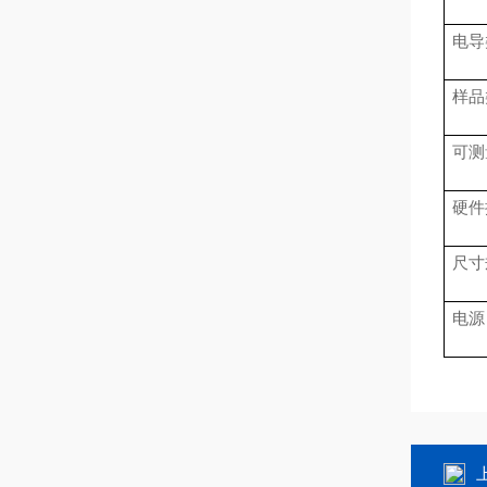
电导
样品
可测
硬件
尺寸
电源
上