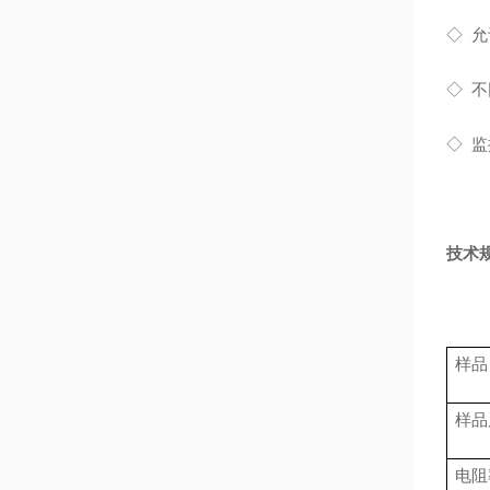
◇
◇
不
◇
监
技术
样品
样品
电阻