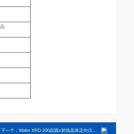
产品
下一个：
Wafer XRD-200晶圆x射线晶体定向仪分拣系统Wafer XRD