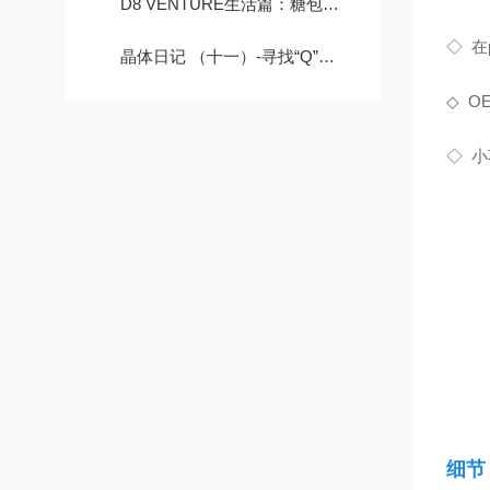
D8 VENTURE生活篇：糖包里有什么？
◇
在
晶体日记 （十一）-寻找“Q”峰背后的原因(4):“单选题”or“多选题”
◇
O
◇
小
细节