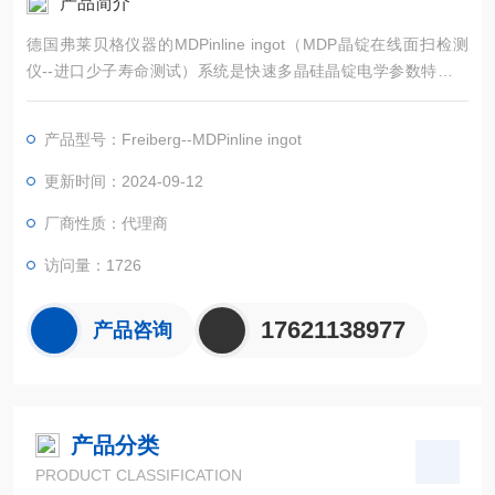
产品简介
德国弗莱贝格仪器的MDPinline ingot（MDP晶锭在线面扫检测
仪--进口少子寿命测试）系统是快速多晶硅晶锭电学参数特性测
量工具。它是专为高通量工厂的单块晶锭测试而研发
的。每块晶锭可以在不到一分钟时间里测量其四面。所
产品型号：Freiberg--MDPinline ingot
有的图谱（寿命，光电导率，电阻率）都可以同时
进行测量。
更新时间：2024-09-12
厂商性质：代理商
访问量：1726
17621138977
产品咨询
产品分类
PRODUCT CLASSIFICATION