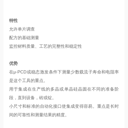
特性
允许单片调查
配方的基础测量
监控材料质量、工艺的完整性和稳定性
优势
在μ-PCD或稳态激发条件下测量少数载流子寿命和电阻率
是这个工具的重点。
用于集成在生产线的多晶或单晶硅晶圆在不同的准备阶
段，直到设备，砖或锭。
小尺寸和标准的自动化接口使集成变得容易。重点是长时
间的可靠性和测量结果的精度。