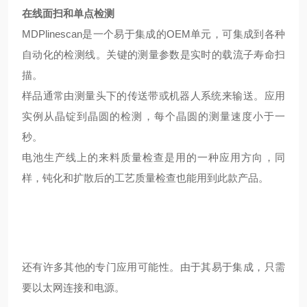
在线面扫和单点检测
MDPlinescan是一个易于集成的OEM单元，可集成到各种
自动化的检测线。关键的测量参数是实时的载流子寿命扫
描。
样品通常由测量头下的传送带或机器人系统来输送。应用
实例从晶锭到晶圆的检测，每个晶圆的测量速度小于一
秒。
电池生产线上的来料质量检查是用的一种应用方向，同
样，钝化和扩散后的工艺质量检查也能用到此款产品。
还有许多其他的专门应用可能性。由于其易于集成，只需
要以太网连接和电源。