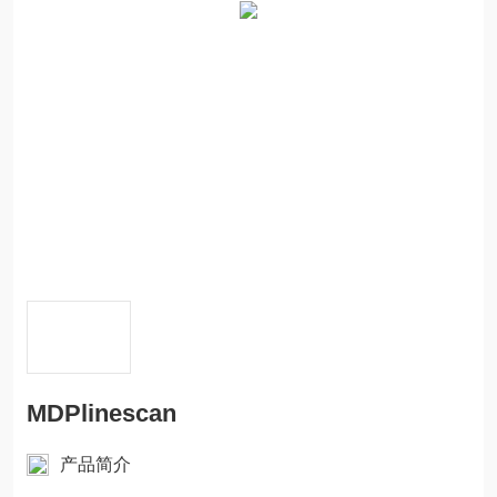
MDPlinescan
产品简介